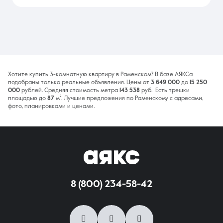
Хотите купить 3-комнатную квартиру в Раменском? В базе АЯКСа
подобраны только реальные объявления. Цены от
3 649 000
до
15 250
000
рублей. Средняя стоимость метра
143 538
руб. Есть трешки
площадью до
87
м². Лучшие предложения по Раменскому с адресами,
фото, планировками и ценами.
8 (800) 234-58-42