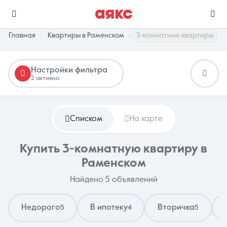
Главная
Квартиры в Раменском
3-комнатные квартиры
Настройки фильтра
г. Раменское
2 активно
Избранное
Сравнение
0 объявлений
0 объявлений
Списком
На карте
Недвижимость
Услуги
Купить 3-комнатную квартиру в
Раменском
Найдено 5 объявлений
Недорого
В ипотеку
Вторичка
5
4
5
О компании
Контакты