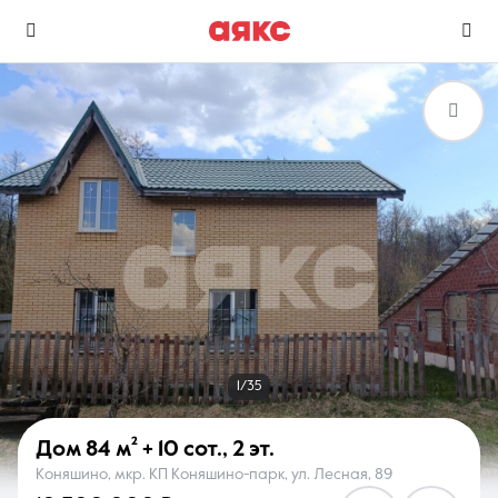
г. Раменское
Избранное
Сравнение
0 объявлений
0 объявлений
Недвижимость
Услуги
1/35
Дом
84 м²
+ 10 сот.
,
2 эт.
Коняшино, мкр. КП Коняшино-парк, ул. Лесная, 89
О компании
Контакты