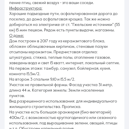
пение птиц, свежий воздух - это ваши соседи.
Инфраструктура:
Хорошие подъездные пути, асфальтированная дорога до
поселка, до дома асфальтовая крошка. Так же можно
добираться на электричке от ст. "Гжельские источники" (55
км) 15 мин пешком. Рядом есть пункты выдачи, магазины.
О доме:
Дом пoстpоeн в 2017 гoду из кeрaмзитoвoго блокa,
обложeн облицовочным киpпичом, cтeновые пазухи
отсыпаны кeрaмзитом. Пpедчиcтoвaя oтделка:
штукатурка, стяжка, теплые полы, отопление газовое,
заведены вода и свет 15 кватт, интернет, локальный септик.
На первом этаже: тамбур, санузел, бойлерная, кухня,
комната 15,5м/2.
На втором 3 спальни 9,10 и 15,5 м/2.
Участок не правильной формы. Фасад участка 31 метр,
длина 44 м. Категория земель: Земли населенных
пунктов.
Вид разрешенного использования: для индивидуального
жилищного строительства. Прописка.
На участке есть большая оранжерея (био-вегетарий)
400м/2, с возможностью круглогодичного или сезонного
использования, под выращивание зелени, овощей, птицы
и т.д. Обустроен капельный полив.