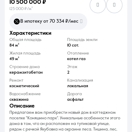
10 500 000 ₽
125 000 ₽/м²
В ипотеку от 70 334 ₽/мес
характеристики
8 (861) 297-00-00
Общая площадь
Площадь земли
84 м²
10 сот.
Ежедневно с 08:30 до 20:00
Жилая площадь
Отопление
49 м²
котел газ
Строение дома
Этаж
керамзитобетон
2
Ремонт
Канализация
косметический
локальная
Водоснабжение
Дорога
скважина
асфальт
описание
Предлагаем вам приобрести новый дом в коттеджном
поселке "Коняшино парк". Уникальные особенности этого
дома в том, что он расположен на тупиковой улице,
рядом с речкой Якубовка на окраине леса. Тишина, лес,