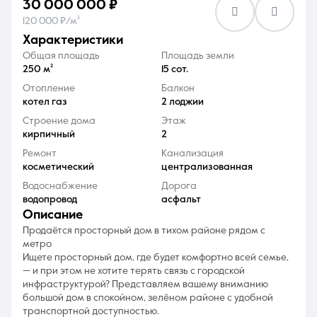
30 000 000 ₽
120 000 ₽/м²
характеристики
Общая площадь
Площадь земли
250 м²
15 сот.
Отопление
Балкон
8 (861) 297-00-00
котел газ
2 лоджии
Ежедневно с 08:30 до 20:00
Строение дома
Этаж
кирпичный
2
Ремонт
Канализация
косметический
централизованная
Водоснабжение
Дорога
водопровод
асфальт
описание
Продаётся просторный дом в тихом районе рядом с
метро
Ищете просторный дом, где будет комфортно всей семье,
— и при этом не хотите терять связь с городской
инфраструктурой? Представляем вашему вниманию
большой дом в спокойном, зелёном районе с удобной
транспортной доступностью.