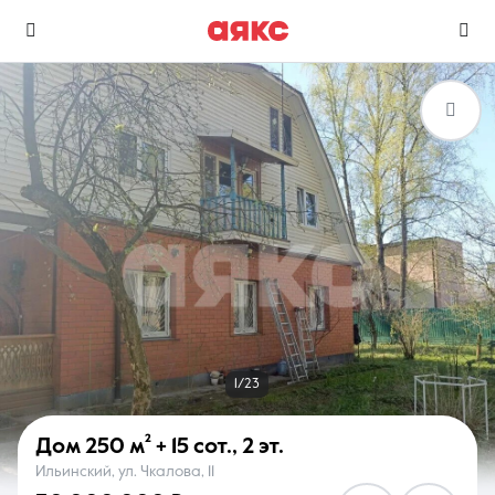
г. Раменское
Избранное
Сравнение
0 объявлений
0 объявлений
Недвижимость
Услуги
1/23
Дом
250 м²
+ 15 сот.
,
2 эт.
Ильинский, ул. Чкалова, 11
О компании
Контакты