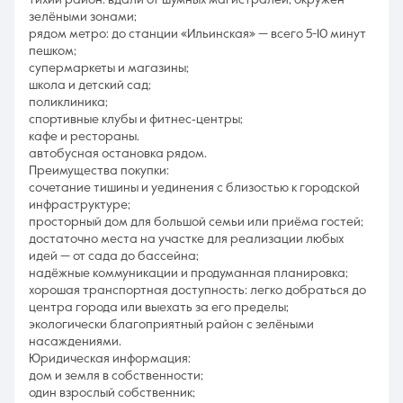
тихий район: вдали от шумных магистралей, окружён
зелёными зонами;
рядом метро: до станции «Ильинская» — всего 5-10 минут
пешком;
супермаркеты и магазины;
школа и детский сад;
поликлиника;
спортивные клубы и фитнес‑центры;
кафе и рестораны.
автобусная остановка рядом.
Преимущества покупки:
сочетание тишины и уединения с близостью к городской
инфраструктуре;
просторный дом для большой семьи или приёма гостей;
достаточно места на участке для реализации любых
идей — от сада до бассейна;
надёжные коммуникации и продуманная планировка;
хорошая транспортная доступность: легко добраться до
центра города или выехать за его пределы;
экологически благоприятный район с зелёными
насаждениями.
Юридическая информация:
дом и земля в собственности;
один взрослый собственник;